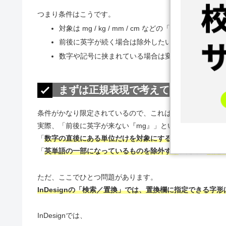
つまり条件はこうです。
対象は mg / kg / mm / cm などの「単位」
前後に英字が続く場合は除外したい
数字や記号に挟まれている場合は変換したい
まずは正規表現で考えてみる
条件がかなり限定されているので、これは正規表現で探せ
実際、「前後に英字が来ない『mg』」といった条件で検索
「
数字の直後にある単位だけを対象にする
」ために
後読み
「
英単語の一部になっているものを除外する
」ために
否定
ただ、ここでひとつ問題があります。
InDesignの「検索／置換」では、置換欄に指定できる字
InDesignでは、