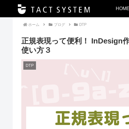
HOM
ホーム
ブログ
DTP
正規表現って便利！ InDesi
使い方３
DTP