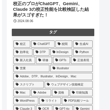
校正のプロがChatGPT、Gemini、
Claude 3の校正性能を比較検証した結
果がスゴすぎた！
2024.08.06
タグ
校正
ChatGPT
校閲
生成AI
効率化
DTP
InDesign
Python
新入社員
研修
GPTs
正規表現
営業
Illustrator
Adobe、DTP、Illustrator、InDesign、Mac
スクリプト
ウェブデザイン技能検定
Mac
Adobe
資格
印刷知識
WordPress
リライト
PDF比較ツール
Claude 3
OCR
GPT-4o
Gemini