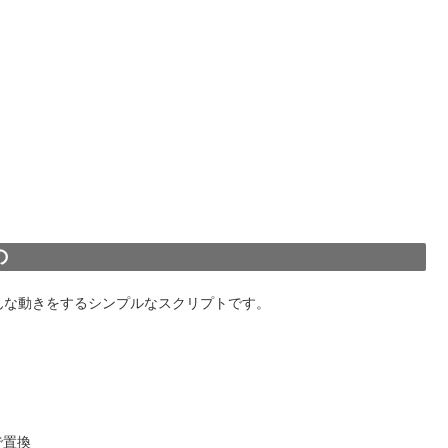
の
んな動きをするシンプルなスクリプトです。
で置換