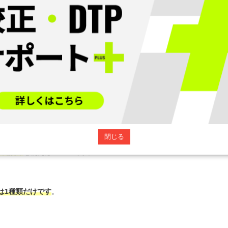
そう！
すること自体は、正規表現で問題なく可能でした。
閉じる
を、
の先読み
を使えばいいのです。
形は1種類だけです
。