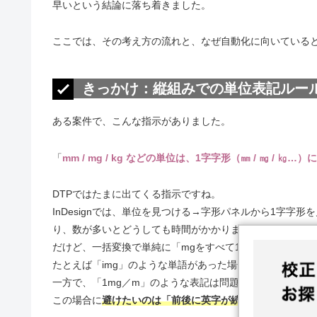
早いという結論に落ち着きました。
ここでは、その考え方の流れと、なぜ自動化に向いている
きっかけ：縦組みでの単位表記ルー
ある案件で、こんな指示がありました。
「
mm / mg / kg などの単位は、1字字形（㎜ / ㎎ / ㎏…）
DTPではたまに出てくる指示ですね。
InDesignでは、単位を見つける→字形パネルから1字
り、数が多いとどうしても時間がかかります。
だけど、一括変換で単純に「mgをすべて1字字形にする」
たとえば「img」のような単語があった場合、意図しない
一方で、「1mg／m」のような表記は問題ありません。
この場合に
避けたいのは「前後に英字が続くとき」だけで