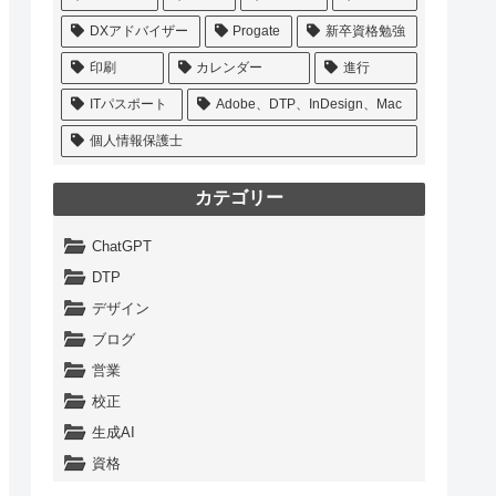
DXアドバイザー
Progate
新卒資格勉強
印刷
カレンダー
進行
ITパスポート
Adobe、DTP、InDesign、Mac
個人情報保護士
カテゴリー
ChatGPT
DTP
デザイン
ブログ
営業
校正
生成AI
資格