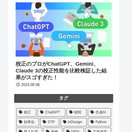
校正のプロがChatGPT、Gemini、
Claude 3の校正性能を比較検証した結
果がスゴすぎた！
2024.08.06
タグ
校正
ChatGPT
校閲
生成AI
効率化
DTP
InDesign
Python
新入社員
研修
GPTs
正規表現