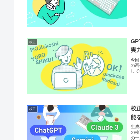
G
校正
実
今回
の画
して
校正
校正
能
生成
の校
の一