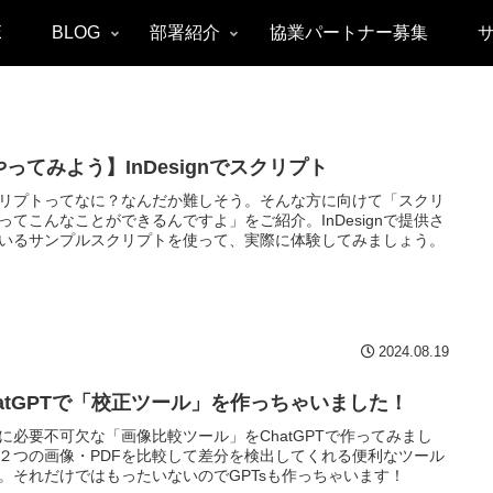
E
BLOG
部署紹介
協業パートナー募集
やってみよう】InDesignでスクリプト
リプトってなに？なんだか難しそう。そんな方に向けて「スクリ
ってこんなことができるんですよ」をご紹介。InDesignで提供さ
いるサンプルスクリプトを使って、実際に体験してみましょう。
2024.08.19
hatGPTで「校正ツール」を作っちゃいました！
に必要不可欠な「画像比較ツール」をChatGPTで作ってみまし
２つの画像・PDFを比較して差分を検出してくれる便利なツール
。それだけではもったいないのでGPTsも作っちゃいます！