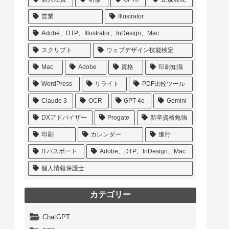
営業
Illustrator
Adobe、DTP、Illustrator、InDesign、Mac
スクリプト
ウェブデザイン技能検定
Mac
Adobe
資格
印刷知識
WordPress
リライト
PDF比較ツール
Claude 3
OCR
GPT-4o
Gemini
DXアドバイザー
Progate
新卒資格勉強
印刷
カレンダー
進行
ITパスポート
Adobe、DTP、InDesign、Mac
個人情報保護士
カテゴリー
ChatGPT