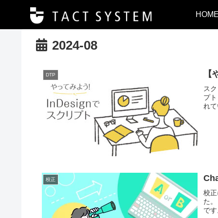
HOM
2024-08
【
DTP
スク
プト
れて
C
校正
校正
た。
です